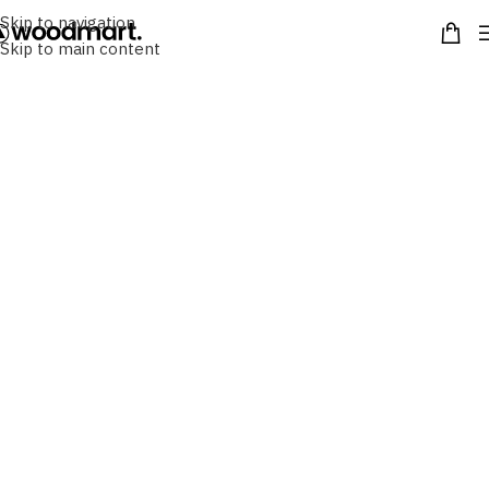
Skip to navigation
Skip to main content
Welcome To
SEVENDAYY
We are proud to present our brand film which
showcases a few key members of our team (including
Alfie). We hear all about our specialists' passion for
sustainable luxury