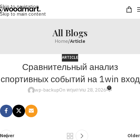
Skip to navigation
Skip to main content
All Blogs
Home
/
Article
ARTICLE
Сравнительный анализ
спортивных событий на 1win вход
0
wp-backup
On พฤษภาคม 28, 2026
Newer
Older